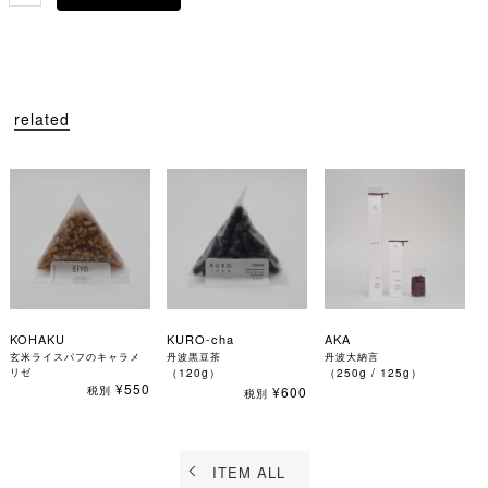
related
KOHAKU
KURO-cha
AKA
玄米ライスパフのキャラメ
丹波黒豆茶
丹波大納言
リゼ
（120g）
（250g / 125g）
¥550
税別
¥600
税別
ITEM ALL