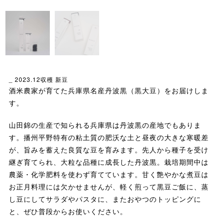
_ 2023.12収穫 新豆
酒米農家が育てた兵庫県名産丹波黒（黒大豆）をお届けしま
す。
山田錦の生産で知られる兵庫県は丹波黒の産地でもありま
す。播州平野特有の粘土質の肥沃な土と昼夜の大きな寒暖差
が、旨みを蓄えた良質な豆を育みます。先人から種子を受け
継ぎ育てられ、大粒な品種に成長した丹波黒。栽培期間中は
農薬・化学肥料を使わず育てています。甘く艶やかな煮豆は
お正月料理には欠かせませんが、軽く煎って黒豆ご飯に、蒸
し豆にしてサラダやパスタに、またおやつのトッピングに
と、ぜひ普段からお使いください。