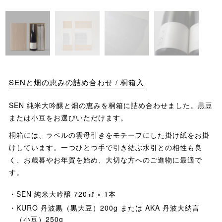
SENと畑の恵みの詰め合わせ / 桐箱入
SEN 純米大吟醸と畑の恵みを桐箱に詰め合わせました。黒豆
または小豆をお選びいただけます。
桐箱には、ラベルの雲母引きをモチーフにした掛け紙をお掛
けしています。一つひとつ手で引き結ぶ水引との相性も良
く、お歳暮やお年賀を始め、大切な方へのご進物に最適で
す。
SEN 純米大吟醸 720㎖ × 1本
KURO 丹波黒（黒大豆）200g または AKA 丹波大納言
（小豆）250g