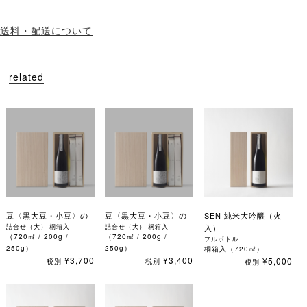
送料・配送について
related
豆〈黒大豆・小豆〉の
豆〈黒大豆・小豆〉の
SEN 純米大吟醸（火
詰合せ（大） 桐箱入
詰合せ（大） 桐箱入
入）
（720㎖ / 200g /
（720㎖ / 200g /
フルボトル
250g）
250g）
桐箱入（720㎖）
¥3,700
¥3,400
¥5,000
税別
税別
税別